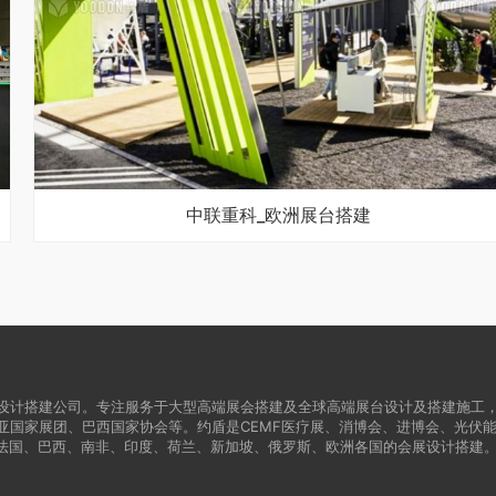
中联重科_欧洲展台搭建
设计搭建公司。专注服务于大型高端展会搭建及全球高端展台设计及搭建施工
亚国家展团、巴西国家协会等。约盾是CEMF医疗展、消博会、进博会、光伏
法国、巴西、南非、印度、荷兰、新加坡、俄罗斯、欧洲各国的会展设计搭建