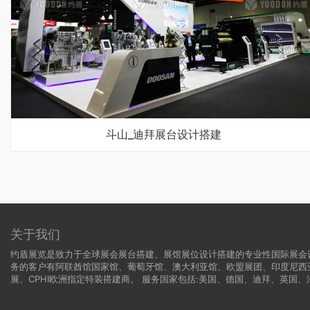
斗山_迪拜展台设计搭建
关于我们
约盾展览是致力于全球展会展台搭建、展馆展位设计搭建的专业性国际展会
务的客户有阿联酋馆国家馆、葡萄牙馆、澳大利亚馆、欧盟展团、印度尼西
展、CPHI欧洲指定特装搭建商。 服务国家包括:
美国
、
德国
、迪拜、英国、