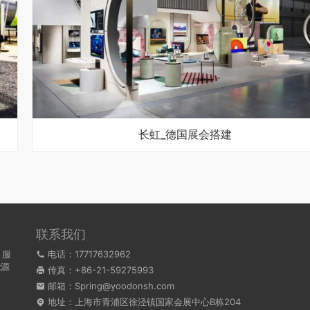
长虹_德国展会搭建
联系我们
，服
电话：17717632962
能源
传真：+86-21-59275993
。
邮箱：Spring@yoodonsh.com
地址：上海市青浦区徐泾镇国家会展中心B栋204