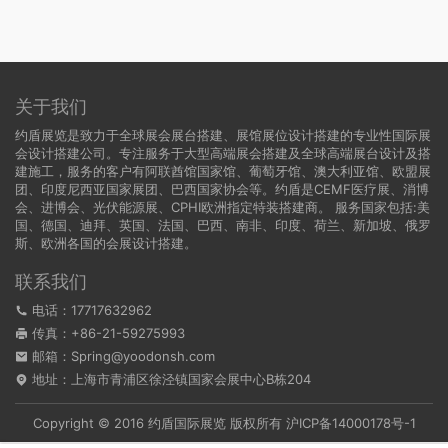
关于我们
约盾展览是致力于全球展会展台搭建、展馆展位设计搭建的专业性国际展
会设计搭建公司。专注服务于大型高端展会搭建及全球高端展台设计及搭
建施工，服务的客户有阿联酋馆国家馆、葡萄牙馆、澳大利亚馆、欧盟展
团、印度尼西亚国家展团、巴西国家协会等。约盾是CEMF医疗展、消博
会、进博会、光伏能源展、CPHI欧洲指定特装搭建商。 服务国家包括:
美
国
、
德国
、迪拜、英国、法国、巴西、南非、印度、荷兰、新加坡、俄罗
斯、欧洲各国的会展设计搭建。
联系我们
电话：17717632962
传真：+86-21-59275993
邮箱：Spring@yoodonsh.com
地址：上海市青浦区徐泾镇国家会展中心B栋204
Copyright © 2016 约盾国际展览 版权所有
沪ICP备14000178号-1