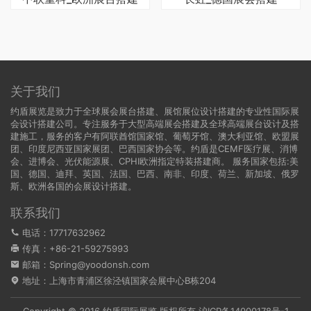
关于我们
约盾展览是致力于全球展会展台搭建、展馆展位设计搭建的专业性国际展
会设计搭建公司。专注服务于大型高端展会搭建及全球高端展台设计及搭
建施工，服务的客户有阿联酋馆国家馆、葡萄牙馆、澳大利亚馆、欧盟展
团、印度尼西亚国家展团、巴西国家协会等。约盾是CEMF医疗展、消博
会、进博会、光伏能源展、CPHI欧洲指定特装搭建商。 服务国家包括:
美
国
、
德国
、迪拜、英国、法国、巴西、南非、印度、荷兰、新加坡、俄罗
斯、欧洲各国的会展设计搭建。
联系我们
电话：17717632962
传真：+86-21-59275993
邮箱：Spring@yoodonsh.com
地址：上海市青浦区徐泾镇国家会展中心B栋204
Copyright © 2016 约盾国际展览 版权所有
沪ICP备14000178号-1