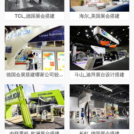
TCL_德国展会搭建
海尔_美国展会搭建
德国会展搭建哪家公司较好
斗山_迪拜展台设计搭建
中联重科_欧洲展台搭建
长虹_德国展会搭建