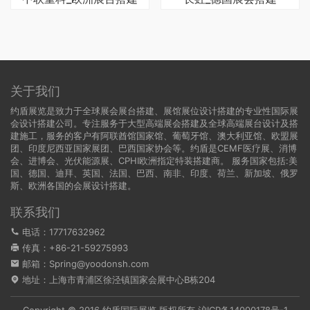
关于我们
约盾展览是致力于全球展会展台搭建、展馆展位设计搭建的专业性国际展
会设计搭建公司。专注服务于大型高端展会搭建及全球高端展台设计及搭
建施工，服务的客户有阿联酋馆国家馆、葡萄牙馆、澳大利亚馆、欧盟展
团、印度尼西亚国家展团、巴西国家协会等。约盾是CEMF医疗展、消博
会、进博会、光伏能源展、CPHI欧洲指定特装搭建商。 服务国家包括:
美
国
、
德国
、迪拜、英国、法国、巴西、南非、印度、荷兰、新加坡、俄罗
斯、欧洲各国的会展设计搭建。
联系我们
电话：17717632962
传真：+86-21-59275993
邮箱：Spring@yoodonsh.com
地址：上海市青浦区徐泾镇国家会展中心B栋204
Copyright © 2016 约盾国际展览 版权所有
沪ICP备14000178号-1