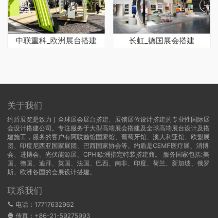
中联重科_欧洲展台搭建
长虹_德国展会搭建
关于我们
约盾展览是致力于全球展会展台搭建、展馆展位设计搭建的专业性国际展
会设计搭建公司。专注服务于大型高端展会搭建及全球高端展台设计及搭
建施工，服务的客户有阿联酋馆国家馆、葡萄牙馆、澳大利亚馆、欧盟展
团、印度尼西亚国家展团、巴西国家协会等。约盾是CEMF医疗展、消博
会、进博会、光伏能源展、CPHI欧洲指定特装搭建商。 服务国家包括:
美
国
、
德国
、迪拜、英国、法国、巴西、南非、印度、荷兰、新加坡、俄罗
斯、欧洲各国的会展设计搭建。
联系我们
电话：17717632962
传真：+86-21-59275993