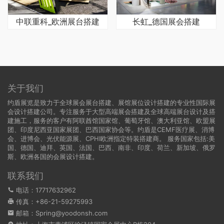
中联重科_欧洲展台搭建
长虹_德国展会搭建
关于我们
约盾展览是致力于全球展会展台搭建、展馆展位设计搭建的专业性国际展
会设计搭建公司。专注服务于大型高端展会搭建及全球高端展台设计及搭
建施工，服务的客户有阿联酋馆国家馆、葡萄牙馆、澳大利亚馆、欧盟展
团、印度尼西亚国家展团、巴西国家协会等。约盾是CEMF医疗展、消博
会、进博会、光伏能源展、CPHI欧洲指定特装搭建商。 服务国家包括:
美
国
、
德国
、迪拜、英国、法国、巴西、南非、印度、荷兰、新加坡、俄罗
斯、欧洲各国的会展设计搭建。
联系我们
电话：17717632962
传真：+86-21-59275993
邮箱：Spring@yoodonsh.com