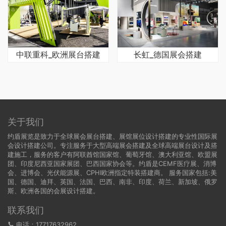
中联重科_欧洲展台搭建
长虹_德国展会搭建
关于我们
约盾展览是致力于全球展会展台搭建、展馆展位设计搭建的专业性国际展
会设计搭建公司。专注服务于大型高端展会搭建及全球高端展台设计及搭
建施工，服务的客户有阿联酋馆国家馆、葡萄牙馆、澳大利亚馆、欧盟展
团、印度尼西亚国家展团、巴西国家协会等。约盾是CEMF医疗展、消博
会、进博会、光伏能源展、CPHI欧洲指定特装搭建商。 服务国家包括:
美
国
、
德国
、迪拜、英国、法国、巴西、南非、印度、荷兰、新加坡、俄罗
斯、欧洲各国的会展设计搭建。
联系我们
电话：17717632962