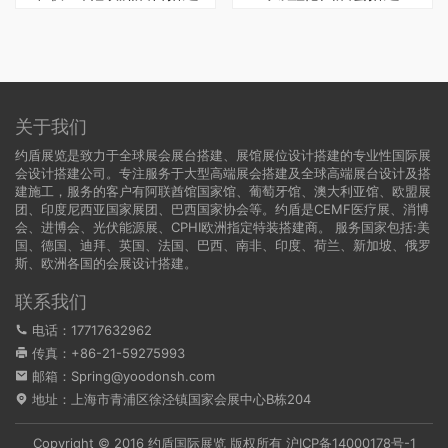
关于我们
约盾展览是致力于全球展会展台搭建、展馆展位设计搭建的专业性国际展
会设计搭建公司。专注服务于大型高端展会搭建及全球高端展台设计及搭
建施工，服务的客户有阿联酋馆国家馆、葡萄牙馆、澳大利亚馆、欧盟展
团、印度尼西亚国家展团、巴西国家协会等。约盾是CEMF医疗展、消博
会、进博会、光伏能源展、CPHI欧洲指定特装搭建商。 服务国家包括:
美
国
、
德国
、迪拜、英国、法国、巴西、南非、印度、荷兰、新加坡、俄罗
斯、欧洲各国的会展设计搭建。
联系我们
电话：17717632962
传真：+86-21-59275993
邮箱：Spring@yoodonsh.com
地址：上海市青浦区徐泾镇国家会展中心B栋204
Copyright © 2016 约盾国际展览 版权所有
沪ICP备14000178号-1