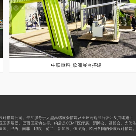
中联重科_欧洲展台搭建
设计搭建公司。专注服务于大型高端展会搭建及全球高端展台设计及搭建施工
亚国家展团、巴西国家协会等。约盾是CEMF医疗展、消博会、进博会、光伏
法国、巴西、南非、印度、荷兰、新加坡、俄罗斯、欧洲各国的会展设计搭建