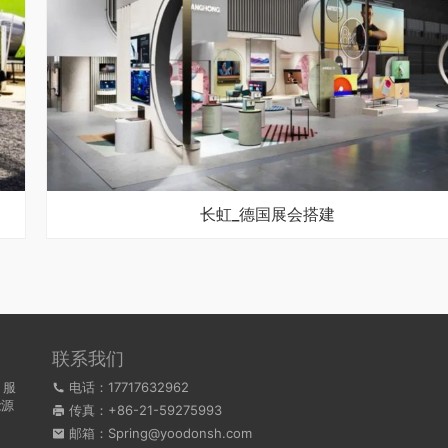
长虹_德国展会搭建
联系我们
，服
电话：17717632962
能源
传真：+86-21-59275993
。
邮箱：Spring@yoodonsh.com