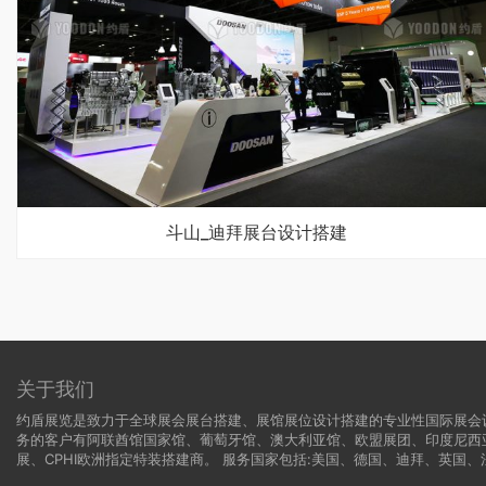
斗山_迪拜展台设计搭建
关于我们
约盾展览是致力于全球展会展台搭建、展馆展位设计搭建的专业性国际展会
务的客户有阿联酋馆国家馆、葡萄牙馆、澳大利亚馆、欧盟展团、印度尼西
展、CPHI欧洲指定特装搭建商。 服务国家包括:
美国
、
德国
、迪拜、英国、