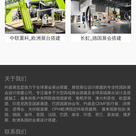
中联重科_欧洲展台搭建
长虹_德国展会搭建
关于我们
约盾展览是致力于全球展会展台搭建、展馆展位设计搭建的专业性国际展
会设计搭建公司。专注服务于大型高端展会搭建及全球高端展台设计及搭
建施工，服务的客户有阿联酋馆国家馆、葡萄牙馆、澳大利亚馆、欧盟展
团、印度尼西亚国家展团、巴西国家协会等。约盾是CEMF医疗展、消博
会、进博会、光伏能源展、CPHI欧洲指定特装搭建商。 服务国家包括:
美
国
、
德国
、迪拜、英国、法国、巴西、南非、印度、荷兰、新加坡、俄罗
斯、欧洲各国的会展设计搭建。
联系我们