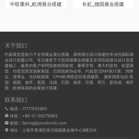
中联重科_欧洲展台搭建
长虹_德国展会搭建
关于我们
约盾展览是致力于全球展会展台搭建、展馆展位设计搭建的专业性国际展
会设计搭建公司。专注服务于大型高端展会搭建及全球高端展台设计及搭
建施工，服务的客户有阿联酋馆国家馆、葡萄牙馆、澳大利亚馆、欧盟展
团、印度尼西亚国家展团、巴西国家协会等。约盾是CEMF医疗展、消博
会、进博会、光伏能源展、CPHI欧洲指定特装搭建商。 服务国家包括:
美
国
、
德国
、迪拜、英国、法国、巴西、南非、印度、荷兰、新加坡、俄罗
斯、欧洲各国的会展设计搭建。
联系我们
电话：17717632962
传真：+86-21-59275993
邮箱：Spring@yoodonsh.com
地址：上海市青浦区徐泾镇国家会展中心B栋204