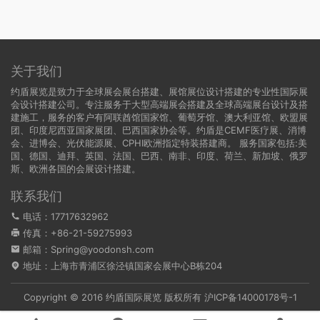
关于我们
约盾展览是致力于全球展会展台搭建、展馆展位设计搭建的专业性国际展
会设计搭建公司。专注服务于大型高端展会搭建及全球高端展台设计及搭
建施工，服务的客户有阿联酋馆国家馆、葡萄牙馆、澳大利亚馆、欧盟展
团、印度尼西亚国家展团、巴西国家协会等。约盾是CEMF医疗展、消博
会、进博会、光伏能源展、CPHI欧洲指定特装搭建商。 服务国家包括:
美
国
、
德国
、迪拜、英国、法国、巴西、南非、印度、荷兰、新加坡、俄罗
斯、欧洲各国的会展设计搭建。
联系我们
电话：17717632962
传真：+86-21-59275993
邮箱：Spring@yoodonsh.com
地址：上海市青浦区徐泾镇国家会展中心B栋204
Copyright © 2016 约盾国际展览 版权所有
沪ICP备14000178号-1