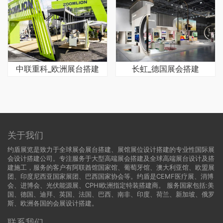
中联重科_欧洲展台搭建
长虹_德国展会搭建
关于我们
约盾展览是致力于全球展会展台搭建、展馆展位设计搭建的专业性国际展
会设计搭建公司。专注服务于大型高端展会搭建及全球高端展台设计及搭
建施工，服务的客户有阿联酋馆国家馆、葡萄牙馆、澳大利亚馆、欧盟展
团、印度尼西亚国家展团、巴西国家协会等。约盾是CEMF医疗展、消博
会、进博会、光伏能源展、CPHI欧洲指定特装搭建商。 服务国家包括:
美
国
、
德国
、迪拜、英国、法国、巴西、南非、印度、荷兰、新加坡、俄罗
斯、欧洲各国的会展设计搭建。
联系我们