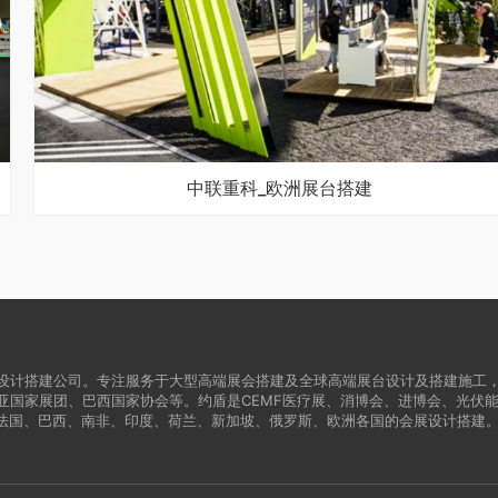
中联重科_欧洲展台搭建
设计搭建公司。专注服务于大型高端展会搭建及全球高端展台设计及搭建施工
亚国家展团、巴西国家协会等。约盾是CEMF医疗展、消博会、进博会、光伏
法国、巴西、南非、印度、荷兰、新加坡、俄罗斯、欧洲各国的会展设计搭建