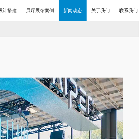
设计搭建
展厅展馆案例
新闻动态
关于我们
联系我们