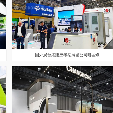
国外展台搭建应考察展览公司哪些点