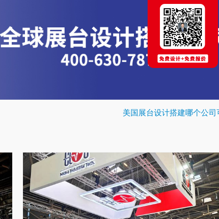
美国展台设计搭建哪个公司