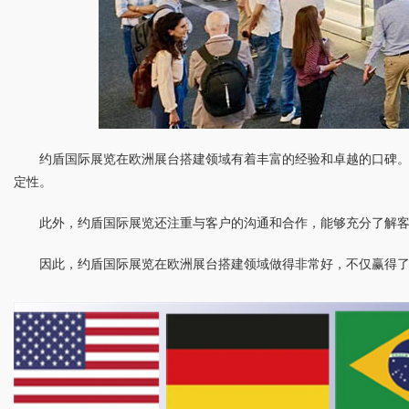
约盾国际展览在欧洲展台搭建领域有着丰富的经验和卓越的口碑
定性。
此外，约盾国际展览还注重与客户的沟通和合作，能够充分了解
因此，约盾国际展览在欧洲展台搭建领域做得非常好，不仅赢得