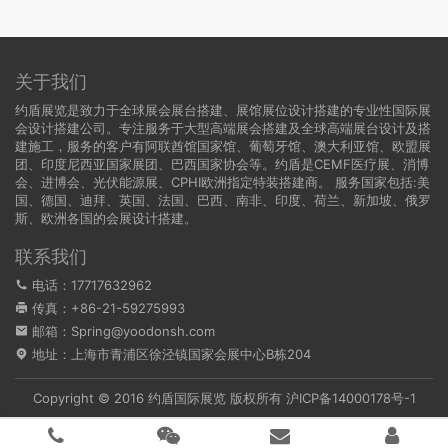
关于我们
约盾展览是致力于全球展会展台搭建、展馆展位设计搭建的专业性国际展
会设计搭建公司。专注服务于大型高端展会搭建及全球高端展台设计及搭
建施工，服务的客户有阿联酋馆国家馆、葡萄牙馆、澳大利亚馆、欧盟展
团、印度尼西亚国家展团、巴西国家协会等。约盾是CEMF医疗展、消博
会、进博会、光伏能源展、CPHI欧洲指定特装搭建商。 服务国家包括:
美
国
、
德国
、迪拜、英国、法国、巴西、南非、印度、荷兰、新加坡、俄罗
斯、欧洲各国的会展设计搭建。
联系我们
电话：17717632962
传真：+86-21-59275993
邮箱：Spring@yoodonsh.com
地址：上海市青浦区徐泾镇国家会展中心B栋204
Copyright © 2016 约盾国际展览 版权所有
沪ICP备14000178号-1