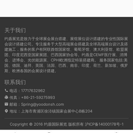
关于我们
约盾展览是致力于全球展会展台搭建、展馆展位设计搭建的专业性国际展
会设计搭建公司。专注服务于大型高端展会搭建及全球高端展台设计及搭
建施工，服务的客户有阿联酋馆国家馆、葡萄牙馆、澳大利亚馆、欧盟展
团、印度尼西亚国家展团、巴西国家协会等。约盾是CEMF医疗展、消博
会、进博会、光伏能源展、CPHI欧洲指定特装搭建商。 服务国家包括:
美
国
、
德国
、迪拜、英国、法国、巴西、南非、印度、荷兰、新加坡、俄罗
斯、欧洲各国的会展设计搭建。
联系我们
电话：17717632962
传真：+86-21-59275993
邮箱：Spring@yoodonsh.com
地址：上海市青浦区徐泾镇国家会展中心B栋204
Copyright © 2016 约盾国际展览 版权所有
沪ICP备14000178号-1