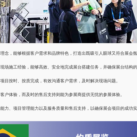
计理念，能够根据客户需求和品牌特色，打造出既吸引人眼球又符合展会
的现场施工经验，能够高效、安全地完成展台搭建任务，并确保展台结构
保项目按时、按质完成，有效沟通客户需求，及时解决现场问题。
升客户体验，而及时的售后支持则能为参展商提供无忧的参展体验。
工能力、项目管理能力以及服务质量和售后支持，以确保展会项目的成功