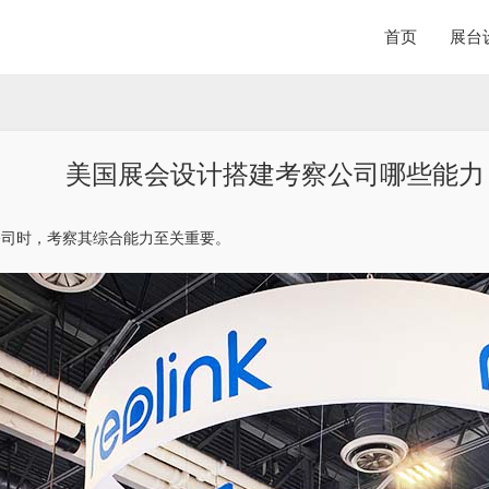
首页
展台
美国展会设计搭建考察公司哪些能力
公司时，考察其综合能力至关重要。