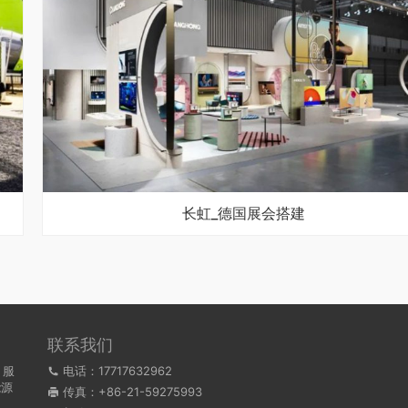
长虹_德国展会搭建
联系我们
，服
电话：17717632962
能源
传真：+86-21-59275993
。