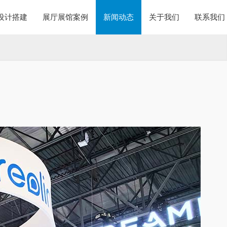
设计搭建
展厅展馆案例
新闻动态
关于我们
联系我们