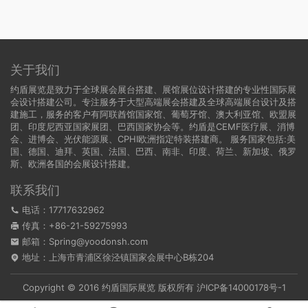
关于我们
约盾展览是致力于全球展会展台搭建、展馆展位设计搭建的专业性国际展
会设计搭建公司。专注服务于大型高端展会搭建及全球高端展台设计及搭
建施工，服务的客户有阿联酋馆国家馆、葡萄牙馆、澳大利亚馆、欧盟展
团、印度尼西亚国家展团、巴西国家协会等。约盾是CEMF医疗展、消博
会、进博会、光伏能源展、CPHI欧洲指定特装搭建商。 服务国家包括:
美
国
、
德国
、迪拜、英国、法国、巴西、南非、印度、荷兰、新加坡、俄罗
斯、欧洲各国的会展设计搭建。
联系我们
电话：17717632962
传真：+86-21-59275993
邮箱：Spring@yoodonsh.com
地址：上海市青浦区徐泾镇国家会展中心B栋204
Copyright © 2016 约盾国际展览 版权所有
沪ICP备14000178号-1