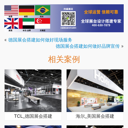
«
德国展会搭建如何做好现场服务
德国展会搭建如何做好品牌宣传
»
相关案例
TCL_德国展会搭建
海尔_美国展会搭建