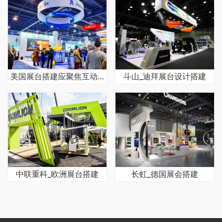
美国展台搭建应聚焦互动体验升级
斗山_迪拜展台设计搭建
中联重科_欧洲展台搭建
长虹_德国展会搭建