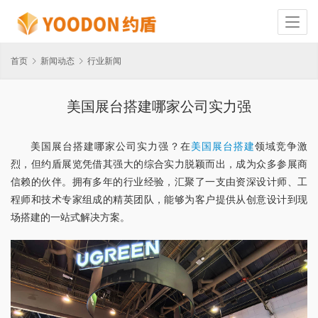
首页
新闻动态
行业新闻
美国展台搭建哪家公司实力强
美国展台搭建哪家公司实力强？在
美国展台搭建
领域竞争激
烈，但约盾展览凭借其强大的综合实力脱颖而出，成为众多参展商
信赖的伙伴。拥有多年的行业经验，汇聚了一支由资深设计师、工
程师和技术专家组成的精英团队，能够为客户提供从创意设计到现
场搭建的一站式解决方案。