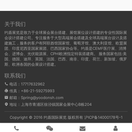
关于我们
约盾展览是致力于全球展会展台搭建、展馆展位设计搭建的专业性国际展
会设计搭建公司。专注服务于大型高端展会搭建及全球高端展台设计及搭
建施工，服务的客户有阿联酋馆国家馆、葡萄牙馆、澳大利亚馆、欧盟展
团、印度尼西亚国家展团、巴西国家协会等。约盾是CEMF医疗展、消博
会、进博会、光伏能源展、CPHI欧洲指定特装搭建商。 服务国家包括:
美
国
、
德国
、迪拜、英国、法国、巴西、南非、印度、荷兰、新加坡、俄罗
斯、欧洲各国的会展设计搭建。
联系我们
电话：17717632962
传真：+86-21-59275993
邮箱：Spring@yoodonsh.com
地址：上海市青浦区徐泾镇国家会展中心B栋204
Copyright © 2016 约盾国际展览 版权所有
沪ICP备14000178号-1