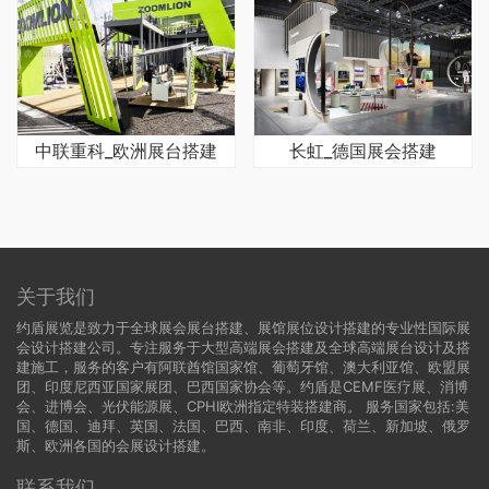
中联重科_欧洲展台搭建
长虹_德国展会搭建
关于我们
约盾展览是致力于全球展会展台搭建、展馆展位设计搭建的专业性国际展
会设计搭建公司。专注服务于大型高端展会搭建及全球高端展台设计及搭
建施工，服务的客户有阿联酋馆国家馆、葡萄牙馆、澳大利亚馆、欧盟展
团、印度尼西亚国家展团、巴西国家协会等。约盾是CEMF医疗展、消博
会、进博会、光伏能源展、CPHI欧洲指定特装搭建商。 服务国家包括:
美
国
、
德国
、迪拜、英国、法国、巴西、南非、印度、荷兰、新加坡、俄罗
斯、欧洲各国的会展设计搭建。
联系我们