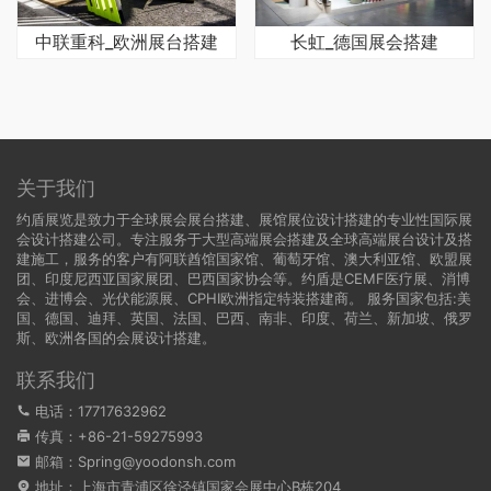
中联重科_欧洲展台搭建
长虹_德国展会搭建
关于我们
约盾展览是致力于全球展会展台搭建、展馆展位设计搭建的专业性国际展
会设计搭建公司。专注服务于大型高端展会搭建及全球高端展台设计及搭
建施工，服务的客户有阿联酋馆国家馆、葡萄牙馆、澳大利亚馆、欧盟展
团、印度尼西亚国家展团、巴西国家协会等。约盾是CEMF医疗展、消博
会、进博会、光伏能源展、CPHI欧洲指定特装搭建商。 服务国家包括:
美
国
、
德国
、迪拜、英国、法国、巴西、南非、印度、荷兰、新加坡、俄罗
斯、欧洲各国的会展设计搭建。
联系我们
电话：17717632962
传真：+86-21-59275993
邮箱：Spring@yoodonsh.com
地址：上海市青浦区徐泾镇国家会展中心B栋204