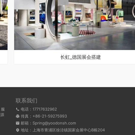
长虹_德国展会搭建
联系我们
，服
电话：17717632962
能源
传真：+86-21-59275993
。
邮箱：Spring@yoodonsh.com
地址：上海市青浦区徐泾镇国家会展中心B栋204