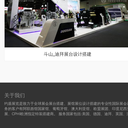
斗山_迪拜展台设计搭建
关于我们
约盾展览是致力于全球展会展台搭建、展馆展位设计搭建的专业性国际展会
务的客户有阿联酋馆国家馆、葡萄牙馆、澳大利亚馆、欧盟展团、印度尼西
展、CPHI欧洲指定特装搭建商。 服务国家包括:
美国
、
德国
、迪拜、英国、