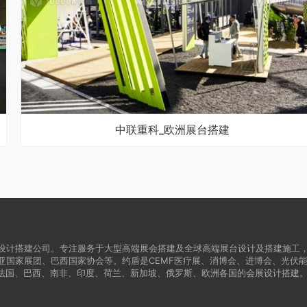
中联重科_欧洲展台搭建
设计搭建公司。专注服务于大型高端展会搭建及全球高端展台设计及搭建施工
亚国家展团、巴西国家协会等。约盾是CEMF医疗展、消博会、进博会、光伏
法国、巴西、南非、印度、荷兰、新加坡、俄罗斯、欧洲各国的会展设计搭建