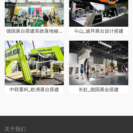
德国展台搭建高效落地秘籍
斗山_迪拜展台设计搭建
中联重科_欧洲展台搭建
长虹_德国展会搭建
关于我们