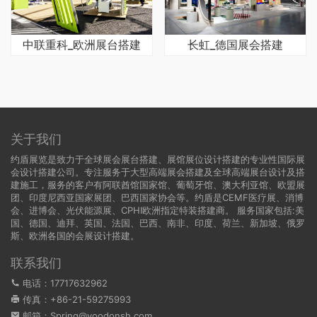
中联重科_欧洲展台搭建
长虹_德国展会搭建
关于我们
约盾展览是致力于全球展会展台搭建、展馆展位设计搭建的专业性国际展
会设计搭建公司。专注服务于大型高端展会搭建及全球高端展台设计及搭
建施工，服务的客户有阿联酋馆国家馆、葡萄牙馆、澳大利亚馆、欧盟展
团、印度尼西亚国家展团、巴西国家协会等。约盾是CEMF医疗展、消博
会、进博会、光伏能源展、CPHI欧洲指定特装搭建商。 服务国家包括:
美
国
、
德国
、迪拜、英国、法国、巴西、南非、印度、荷兰、新加坡、俄罗
斯、欧洲各国的会展设计搭建。
联系我们
电话：17717632962
传真：+86-21-59275993
邮箱：Spring@yoodonsh.com