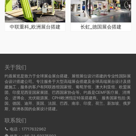
中联重科_欧洲展台搭建
长虹_德国展会搭建
关于我们
约盾展览是致力于全球展会展台搭建、展馆展位设计搭建的专业性国际展
会设计搭建公司。专注服务于大型高端展会搭建及全球高端展台设计及搭
建施工，服务的客户有阿联酋馆国家馆、葡萄牙馆、澳大利亚馆、欧盟展
团、印度尼西亚国家展团、巴西国家协会等。约盾是CEMF医疗展、消博
会、进博会、光伏能源展、CPHI欧洲指定特装搭建商。 服务国家包括:
美
国
、
德国
、迪拜、英国、法国、巴西、南非、印度、荷兰、新加坡、俄罗
斯、欧洲各国的会展设计搭建。
联系我们
电话：17717632962
传真：+86-21-59275993