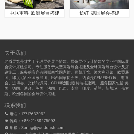
中联重科_欧洲展台搭建
长虹_德国展会搭建
关于我们
约盾展览是致力于全球展会展台搭建、展馆展位设计搭建的专业性国际展
会设计搭建公司。专注服务于大型高端展会搭建及全球高端展台设计及搭
建施工，服务的客户有阿联酋馆国家馆、葡萄牙馆、澳大利亚馆、欧盟展
团、印度尼西亚国家展团、巴西国家协会等。约盾是CEMF医疗展、消博
会、进博会、光伏能源展、CPHI欧洲指定特装搭建商。 服务国家包括:
美
国
、
德国
、迪拜、英国、法国、巴西、南非、印度、荷兰、新加坡、俄罗
斯、欧洲各国的会展设计搭建。
联系我们
电话：17717632962
传真：+86-21-59275993
邮箱：Spring@yoodonsh.com