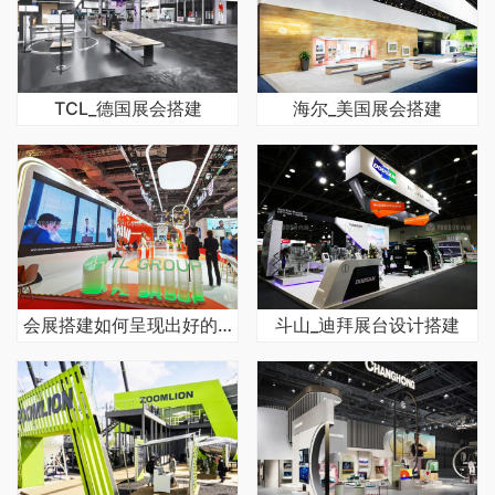
TCL_德国展会搭建
海尔_美国展会搭建
会展搭建如何呈现出好的效果
斗山_迪拜展台设计搭建