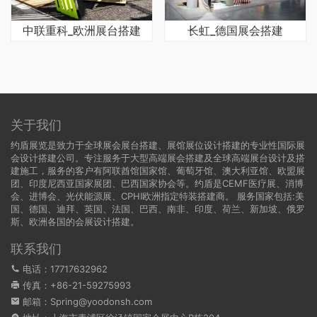
中联重科_欧洲展台搭建
长虹_德国展会搭建
关于我们
约盾展览是致力于全球展会展台搭建、展馆展位设计搭建的专业性国际展
会设计搭建公司。专注服务于大型高端展会搭建及全球高端展台设计及搭
建施工，服务的客户有阿联酋馆国家馆、葡萄牙馆、澳大利亚馆、欧盟展
团、印度尼西亚国家展团、巴西国家协会等。约盾是CEMF医疗展、消博
会、进博会、光伏能源展、CPHI欧洲指定特装搭建商。 服务国家包括:
美
国
、
德国
、迪拜、英国、法国、巴西、南非、印度、荷兰、新加坡、俄罗
斯、欧洲各国的会展设计搭建。
联系我们
电话：17717632962
传真：+86-21-59275993
邮箱：Spring@yoodonsh.com