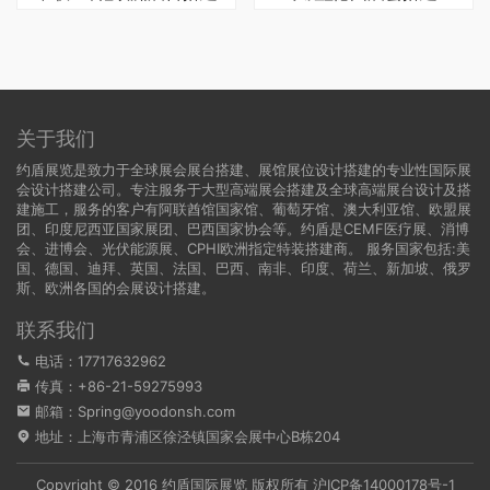
关于我们
约盾展览是致力于全球展会展台搭建、展馆展位设计搭建的专业性国际展
会设计搭建公司。专注服务于大型高端展会搭建及全球高端展台设计及搭
建施工，服务的客户有阿联酋馆国家馆、葡萄牙馆、澳大利亚馆、欧盟展
团、印度尼西亚国家展团、巴西国家协会等。约盾是CEMF医疗展、消博
会、进博会、光伏能源展、CPHI欧洲指定特装搭建商。 服务国家包括:
美
国
、
德国
、迪拜、英国、法国、巴西、南非、印度、荷兰、新加坡、俄罗
斯、欧洲各国的会展设计搭建。
联系我们
电话：17717632962
传真：+86-21-59275993
邮箱：Spring@yoodonsh.com
地址：上海市青浦区徐泾镇国家会展中心B栋204
Copyright © 2016 约盾国际展览 版权所有
沪ICP备14000178号-1