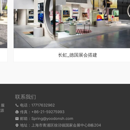
长虹_德国展会搭建
联系我们
，服
电话：17717632962
能源
传真：+86-21-59275993
。
邮箱：Spring@yoodonsh.com
地址：上海市青浦区徐泾镇国家会展中心B栋204