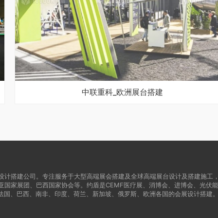
中联重科_欧洲展台搭建
设计搭建公司。专注服务于大型高端展会搭建及全球高端展台设计及搭建施工
亚国家展团、巴西国家协会等。约盾是CEMF医疗展、消博会、进博会、光伏
法国、巴西、南非、印度、荷兰、新加坡、俄罗斯、欧洲各国的会展设计搭建