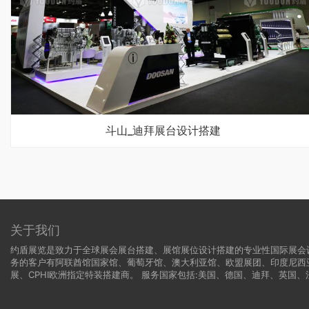
斗山_迪拜展台设计搭建
关于我们
约盾展览是致力于全球展会展台搭建、展馆展位设计搭建的专业性国际展会
务的客户有阿联酋馆国家馆、葡萄牙馆、澳大利亚馆、欧盟展团、印度尼西
展、CPHI欧洲指定特装搭建商。 服务国家包括:
美国
、
德国
、迪拜、英国、