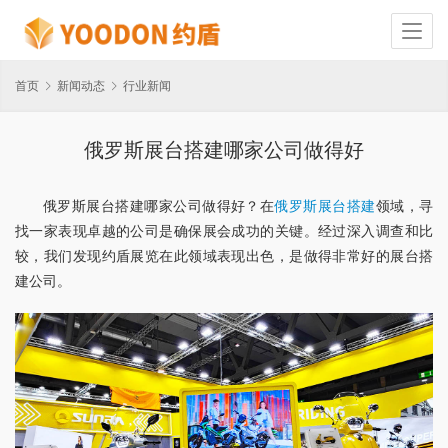
首页
新闻动态
行业新闻
俄罗斯展台搭建哪家公司做得好
俄罗斯展台搭建哪家公司做得好？在
俄罗斯展台搭建
领域，寻
找一家表现卓越的公司是确保展会成功的关键。经过深入调查和比
较，我们发现约盾展览在此领域表现出色，是做得非常好的展台搭
建公司。