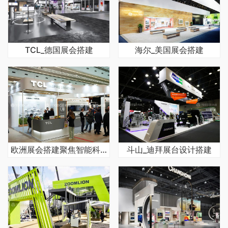
TCL_德国展会搭建
海尔_美国展会搭建
欧洲展会搭建聚焦智能科技与文化融合
斗山_迪拜展台设计搭建