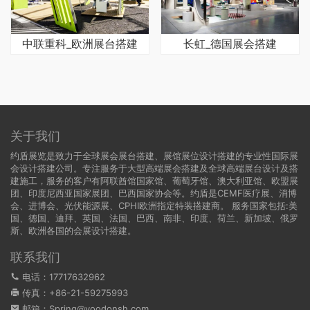
中联重科_欧洲展台搭建
长虹_德国展会搭建
关于我们
约盾展览是致力于全球展会展台搭建、展馆展位设计搭建的专业性国际展
会设计搭建公司。专注服务于大型高端展会搭建及全球高端展台设计及搭
建施工，服务的客户有阿联酋馆国家馆、葡萄牙馆、澳大利亚馆、欧盟展
团、印度尼西亚国家展团、巴西国家协会等。约盾是CEMF医疗展、消博
会、进博会、光伏能源展、CPHI欧洲指定特装搭建商。 服务国家包括:
美
国
、
德国
、迪拜、英国、法国、巴西、南非、印度、荷兰、新加坡、俄罗
斯、欧洲各国的会展设计搭建。
联系我们
电话：17717632962
传真：+86-21-59275993
邮箱：Spring@yoodonsh.com