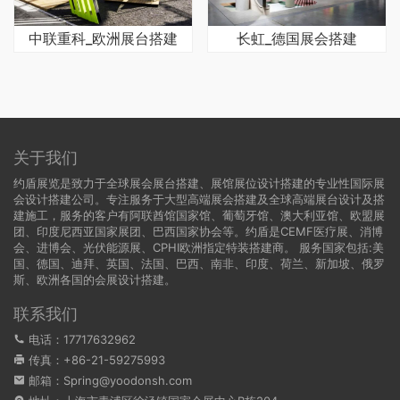
中联重科_欧洲展台搭建
长虹_德国展会搭建
关于我们
约盾展览是致力于全球展会展台搭建、展馆展位设计搭建的专业性国际展
会设计搭建公司。专注服务于大型高端展会搭建及全球高端展台设计及搭
建施工，服务的客户有阿联酋馆国家馆、葡萄牙馆、澳大利亚馆、欧盟展
团、印度尼西亚国家展团、巴西国家协会等。约盾是CEMF医疗展、消博
会、进博会、光伏能源展、CPHI欧洲指定特装搭建商。 服务国家包括:
美
国
、
德国
、迪拜、英国、法国、巴西、南非、印度、荷兰、新加坡、俄罗
斯、欧洲各国的会展设计搭建。
联系我们
电话：17717632962
传真：+86-21-59275993
邮箱：Spring@yoodonsh.com