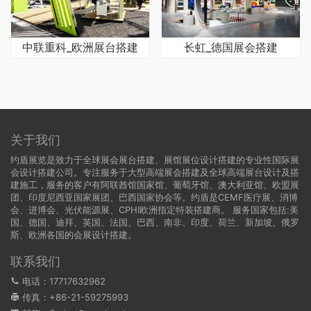
中联重科_欧洲展台搭建
长虹_德国展会搭建
关于我们
约盾展览是致力于全球展会展台搭建、展馆展位设计搭建的专业性国际展
会设计搭建公司。专注服务于大型高端展会搭建及全球高端展台设计及搭
建施工，服务的客户有阿联酋馆国家馆、葡萄牙馆、澳大利亚馆、欧盟展
团、印度尼西亚国家展团、巴西国家协会等。约盾是CEMF医疗展、消博
会、进博会、光伏能源展、CPHI欧洲指定特装搭建商。 服务国家包括:
美
国
、
德国
、迪拜、英国、法国、巴西、南非、印度、荷兰、新加坡、俄罗
斯、欧洲各国的会展设计搭建。
联系我们
电话：17717632962
传真：+86-21-59275993