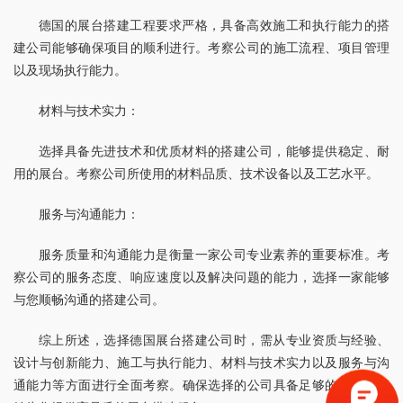
德国的展台搭建工程要求严格，具备高效施工和执行能力的搭
建公司能够确保项目的顺利进行。考察公司的施工流程、项目管理
以及现场执行能力。
材料与技术实力：
选择具备先进技术和优质材料的搭建公司，能够提供稳定、耐
用的展台。考察公司所使用的材料品质、技术设备以及工艺水平。
服务与沟通能力：
服务质量和沟通能力是衡量一家公司专业素养的重要标准。考
察公司的服务态度、响应速度以及解决问题的能力，选择一家能够
与您顺畅沟通的搭建公司。
综上所述，选择德国展台搭建公司时，需从专业资质与经验、
设计与创新能力、施工与执行能力、材料与技术实力以及服务与沟
通能力等方面进行全面考察。确保选择的公司具备足够的实力，能