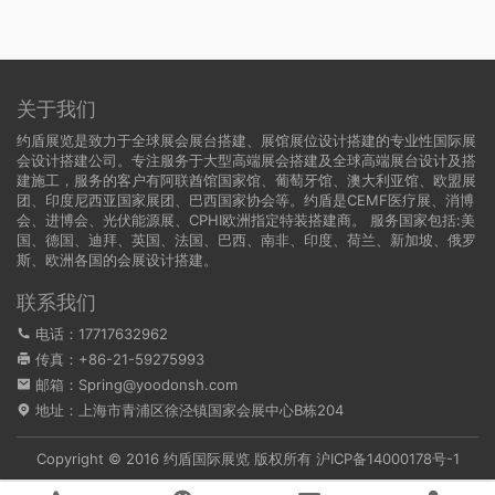
关于我们
约盾展览是致力于全球展会展台搭建、展馆展位设计搭建的专业性国际展
会设计搭建公司。专注服务于大型高端展会搭建及全球高端展台设计及搭
建施工，服务的客户有阿联酋馆国家馆、葡萄牙馆、澳大利亚馆、欧盟展
团、印度尼西亚国家展团、巴西国家协会等。约盾是CEMF医疗展、消博
会、进博会、光伏能源展、CPHI欧洲指定特装搭建商。 服务国家包括:
美
国
、
德国
、迪拜、英国、法国、巴西、南非、印度、荷兰、新加坡、俄罗
斯、欧洲各国的会展设计搭建。
联系我们
电话：17717632962
传真：+86-21-59275993
邮箱：Spring@yoodonsh.com
地址：上海市青浦区徐泾镇国家会展中心B栋204
Copyright © 2016 约盾国际展览 版权所有
沪ICP备14000178号-1