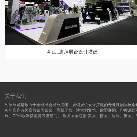
斗山_迪拜展台设计搭建
关于我们
约盾展览是致力于全球展会展台搭建、展馆展位设计搭建的专业性国际展会
务的客户有阿联酋馆国家馆、葡萄牙馆、澳大利亚馆、欧盟展团、印度尼西
展、CPHI欧洲指定特装搭建商。 服务国家包括:
美国
、
德国
、迪拜、英国、