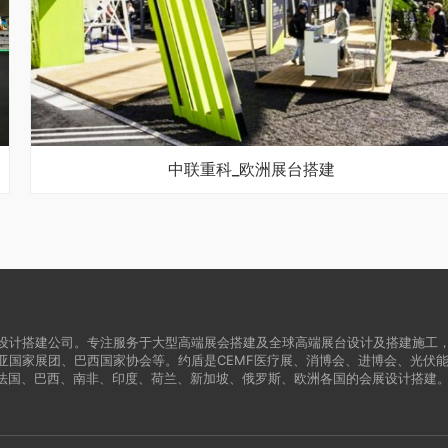
中联重科_欧洲展台搭建
设计搭建公司。专注服务于大型高端展会搭建及全球高端展台设计及搭建施工
亚国家展团、巴西国家协会等。约盾是CEMF医疗展、消博会、进博会、光伏
法国、巴西、南非、印度、荷兰、新加坡、俄罗斯、欧洲各国的会展设计搭建