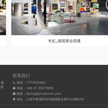
长虹_德国展会搭建
联系我们
，服
电话：17717632962
能源
传真：+86-21-59275993
。
邮箱：Spring@yoodonsh.com
地址：上海市青浦区徐泾镇国家会展中心B栋204