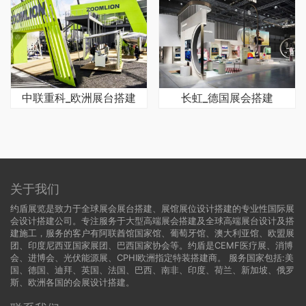
中联重科_欧洲展台搭建
长虹_德国展会搭建
关于我们
约盾展览是致力于全球展会展台搭建、展馆展位设计搭建的专业性国际展
会设计搭建公司。专注服务于大型高端展会搭建及全球高端展台设计及搭
建施工，服务的客户有阿联酋馆国家馆、葡萄牙馆、澳大利亚馆、欧盟展
团、印度尼西亚国家展团、巴西国家协会等。约盾是CEMF医疗展、消博
会、进博会、光伏能源展、CPHI欧洲指定特装搭建商。 服务国家包括:
美
国
、
德国
、迪拜、英国、法国、巴西、南非、印度、荷兰、新加坡、俄罗
斯、欧洲各国的会展设计搭建。