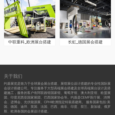
中联重科_欧洲展台搭建
长虹_德国展会搭建
关于我们
约盾展览是致力于全球展会展台搭建、展馆展位设计搭建的专业性国际展
会设计搭建公司。专注服务于大型高端展会搭建及全球高端展台设计及搭
建施工，服务的客户有阿联酋馆国家馆、葡萄牙馆、澳大利亚馆、欧盟展
团、印度尼西亚国家展团、巴西国家协会等。约盾是CEMF医疗展、消博
会、进博会、光伏能源展、CPHI欧洲指定特装搭建商。 服务国家包括:
美
国
、
德国
、迪拜、英国、法国、巴西、南非、印度、荷兰、新加坡、俄罗
斯、欧洲各国的会展设计搭建。