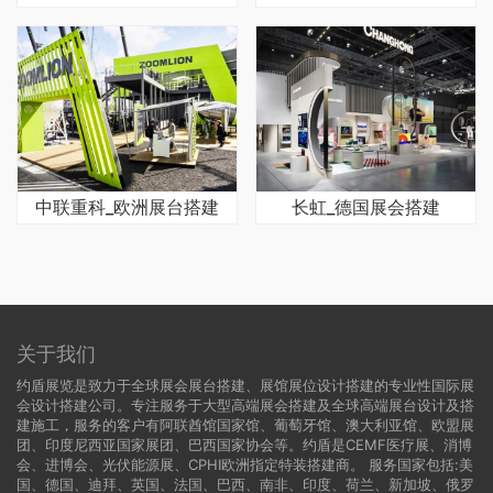
中联重科_欧洲展台搭建
长虹_德国展会搭建
关于我们
约盾展览是致力于全球展会展台搭建、展馆展位设计搭建的专业性国际展
会设计搭建公司。专注服务于大型高端展会搭建及全球高端展台设计及搭
建施工，服务的客户有阿联酋馆国家馆、葡萄牙馆、澳大利亚馆、欧盟展
团、印度尼西亚国家展团、巴西国家协会等。约盾是CEMF医疗展、消博
会、进博会、光伏能源展、CPHI欧洲指定特装搭建商。 服务国家包括:
美
国
、
德国
、迪拜、英国、法国、巴西、南非、印度、荷兰、新加坡、俄罗