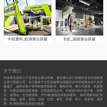
中联重科_欧洲展台搭建
长虹_德国展会搭建
关于我们
约盾展览是致力于全球展会展台搭建、展馆展位设计搭建的专业性国际展
会设计搭建公司。专注服务于大型高端展会搭建及全球高端展台设计及搭
建施工，服务的客户有阿联酋馆国家馆、葡萄牙馆、澳大利亚馆、欧盟展
团、印度尼西亚国家展团、巴西国家协会等。约盾是CEMF医疗展、消博
会、进博会、光伏能源展、CPHI欧洲指定特装搭建商。 服务国家包括:
美
国
、
德国
、迪拜、英国、法国、巴西、南非、印度、荷兰、新加坡、俄罗
斯、欧洲各国的会展设计搭建。