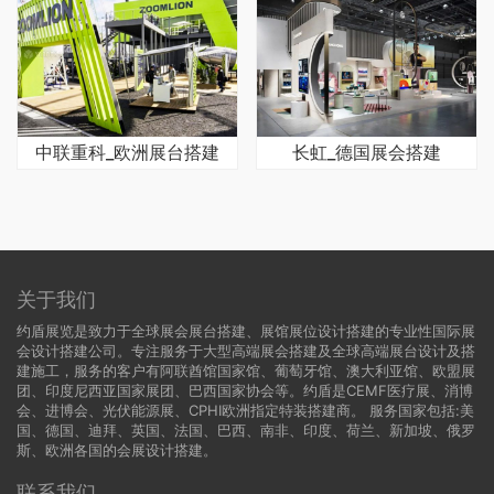
中联重科_欧洲展台搭建
长虹_德国展会搭建
关于我们
约盾展览是致力于全球展会展台搭建、展馆展位设计搭建的专业性国际展
会设计搭建公司。专注服务于大型高端展会搭建及全球高端展台设计及搭
建施工，服务的客户有阿联酋馆国家馆、葡萄牙馆、澳大利亚馆、欧盟展
团、印度尼西亚国家展团、巴西国家协会等。约盾是CEMF医疗展、消博
会、进博会、光伏能源展、CPHI欧洲指定特装搭建商。 服务国家包括:
美
国
、
德国
、迪拜、英国、法国、巴西、南非、印度、荷兰、新加坡、俄罗
斯、欧洲各国的会展设计搭建。
联系我们