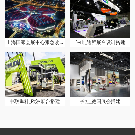
上海国家会展中心紧急改建成蕞大方舱医院
斗山_迪拜展台设计搭建
中联重科_欧洲展台搭建
长虹_德国展会搭建