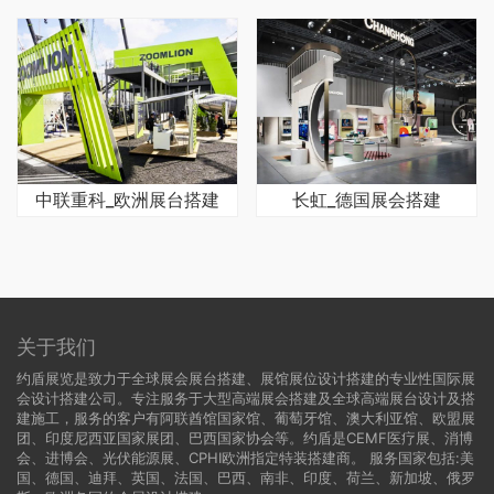
中联重科_欧洲展台搭建
长虹_德国展会搭建
关于我们
约盾展览是致力于全球展会展台搭建、展馆展位设计搭建的专业性国际展
会设计搭建公司。专注服务于大型高端展会搭建及全球高端展台设计及搭
建施工，服务的客户有阿联酋馆国家馆、葡萄牙馆、澳大利亚馆、欧盟展
团、印度尼西亚国家展团、巴西国家协会等。约盾是CEMF医疗展、消博
会、进博会、光伏能源展、CPHI欧洲指定特装搭建商。 服务国家包括:
美
国
、
德国
、迪拜、英国、法国、巴西、南非、印度、荷兰、新加坡、俄罗