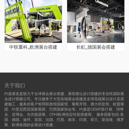
中联重科_欧洲展台搭建
长虹_德国展会搭建
关于我们
约盾展览是致力于全球展会展台搭建、展馆展位设计搭建的专业性国际展
会设计搭建公司。专注服务于大型高端展会搭建及全球高端展台设计及搭
建施工，服务的客户有阿联酋馆国家馆、葡萄牙馆、澳大利亚馆、欧盟展
团、印度尼西亚国家展团、巴西国家协会等。约盾是CEMF医疗展、消博
会、进博会、光伏能源展、CPHI欧洲指定特装搭建商。 服务国家包括:
美
国
、
德国
、迪拜、英国、法国、巴西、南非、印度、荷兰、新加坡、俄罗
斯、欧洲各国的会展设计搭建。