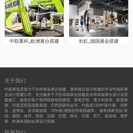
中联重科_欧洲展台搭建
长虹_德国展会搭建
关于我们
约盾展览是致力于全球展会展台搭建、展馆展位设计搭建的专业性国际展
会设计搭建公司。专注服务于大型高端展会搭建及全球高端展台设计及搭
建施工，服务的客户有阿联酋馆国家馆、葡萄牙馆、澳大利亚馆、欧盟展
团、印度尼西亚国家展团、巴西国家协会等。约盾是CEMF医疗展、消博
会、进博会、光伏能源展、CPHI欧洲指定特装搭建商。 服务国家包括:
美
国
、
德国
、迪拜、英国、法国、巴西、南非、印度、荷兰、新加坡、俄罗
斯、欧洲各国的会展设计搭建。
联系我们