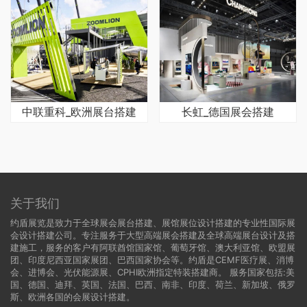
中联重科_欧洲展台搭建
长虹_德国展会搭建
关于我们
约盾展览是致力于全球展会展台搭建、展馆展位设计搭建的专业性国际展
会设计搭建公司。专注服务于大型高端展会搭建及全球高端展台设计及搭
建施工，服务的客户有阿联酋馆国家馆、葡萄牙馆、澳大利亚馆、欧盟展
团、印度尼西亚国家展团、巴西国家协会等。约盾是CEMF医疗展、消博
会、进博会、光伏能源展、CPHI欧洲指定特装搭建商。 服务国家包括:
美
国
、
德国
、迪拜、英国、法国、巴西、南非、印度、荷兰、新加坡、俄罗
斯、欧洲各国的会展设计搭建。