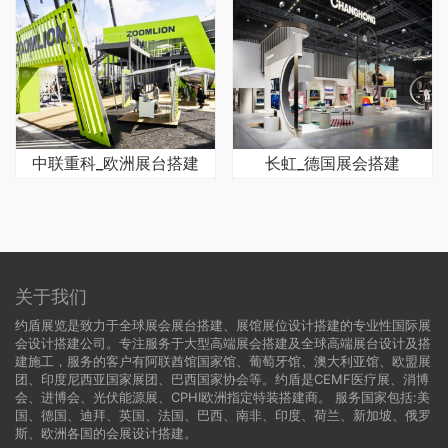
中联重科_欧洲展台搭建
长虹_德国展会搭建
关于我们
约盾展览是致力于全球展会展台搭建、展馆展位设计搭建的专业性国际展
会设计搭建公司。专注服务于大型高端展会搭建及全球高端展台设计及搭
建施工，服务的客户有阿联酋馆国家馆、葡萄牙馆、澳大利亚馆、欧盟展
团、印度尼西亚国家展团、巴西国家协会等。约盾是CEMF医疗展、消博
会、进博会、光伏能源展、CPHI欧洲指定特装搭建商。 服务国家包括:
美
国
、
德国
、迪拜、英国、法国、巴西、南非、印度、荷兰、新加坡、俄罗
斯、欧洲各国的会展设计搭建。