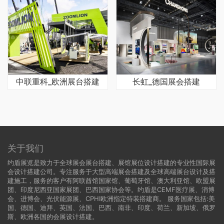
中联重科_欧洲展台搭建
长虹_德国展会搭建
关于我们
约盾展览是致力于全球展会展台搭建、展馆展位设计搭建的专业性国际展
会设计搭建公司。专注服务于大型高端展会搭建及全球高端展台设计及搭
建施工，服务的客户有阿联酋馆国家馆、葡萄牙馆、澳大利亚馆、欧盟展
团、印度尼西亚国家展团、巴西国家协会等。约盾是CEMF医疗展、消博
会、进博会、光伏能源展、CPHI欧洲指定特装搭建商。 服务国家包括:
美
国
、
德国
、迪拜、英国、法国、巴西、南非、印度、荷兰、新加坡、俄罗
斯、欧洲各国的会展设计搭建。